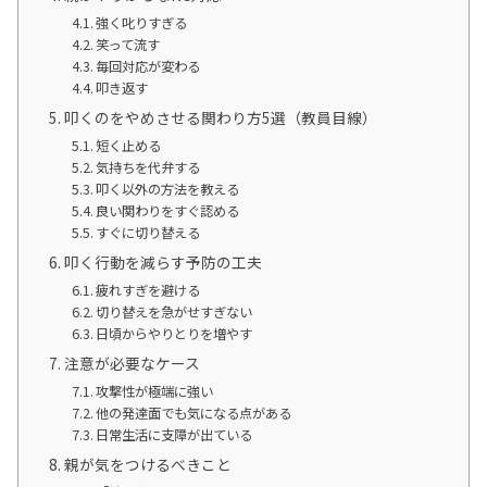
強く叱りすぎる
笑って流す
毎回対応が変わる
叩き返す
叩くのをやめさせる関わり方5選（教員目線）
短く止める
気持ちを代弁する
叩く以外の方法を教える
良い関わりをすぐ認める
すぐに切り替える
叩く行動を減らす予防の工夫
疲れすぎを避ける
切り替えを急がせすぎない
日頃からやりとりを増やす
注意が必要なケース
攻撃性が極端に強い
他の発達面でも気になる点がある
日常生活に支障が出ている
親が気をつけるべきこと