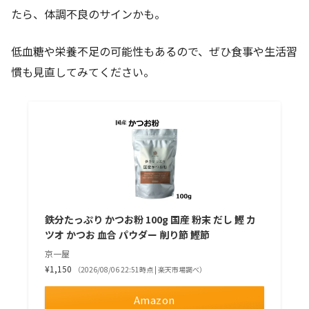
たら、体調不良のサインかも。
低血糖や栄養不足の可能性もあるので、ぜひ食事や生活習
慣も見直してみてください。
鉄分たっぷり かつお粉 100g 国産 粉末 だし 鰹 カ
ツオ かつお 血合 パウダー 削り節 鰹節
京一屋
¥1,150
（2026/08/06 22:51時点 | 楽天市場調べ）
Amazon