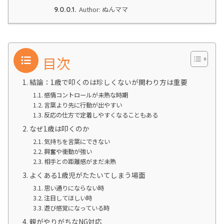
Author: ぬんママ
9.0.0.1.
目次
結論：1歳で叩くのは珍しくないが関わり方は重要
感情コントロールが未熟な時期
言葉より先に行動が出やすい
反応の仕方で定着しやすくなることもある
なぜ1歳は叩くのか
気持ちを言葉にできない
興奮や衝動が強い
相手との距離感がまだ未熟
よくある1歳児がたたいてしまう場面
思い通りにならない時
注目してほしい時
遊び感覚になっている時
親がやりがちなNG対応