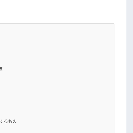
肢
するもの