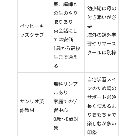
室、講師と
幼少期は母の
の生のやり
付き添いが必
取りあり
ペッピーキ
要
英会話にし
ッズクラブ
海外の課外学
ては安価
習やサマース
1歳から高校
クールは別枠
生まで通え
る
自宅学習メイ
無料サンプ
ンのため親の
ルあり
サポート必須
サンリオ英
家庭での学
長く使えるよ
語教材
習中心
りおもちゃで
0歳～8歳対
楽しむが多い
象
印象