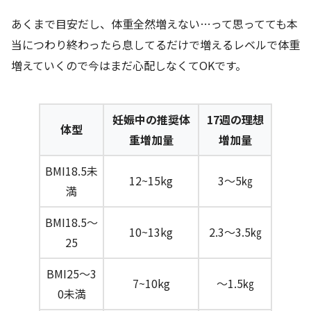
あくまで目安だし、体重全然増えない…って思ってても本
当につわり終わったら息してるだけで増えるレベルで体重
増えていくので今はまだ心配しなくてOKです。
妊娠中の推奨体
17週の理想
体型
重増加量
増加量
BMI18.5未
12~15kg
3～5㎏
満
BMI18.5～
10~13kg
2.3～3.5㎏
25
BMI25～3
7~10kg
～1.5㎏
0未満