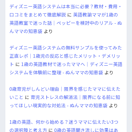
ディズニー英語システムは本当に必要？教材・費用・
口コミをまとめて徹底解説
に
英語教諭ママが1歳の
英語教室で迷った話｜ペッピーを検討中のリアル - ぬ
んママの知恵袋
より
ディズニー英語システムの無料サンプルを使ってみた
正直レポ｜1歳児の反応と感じたメリット・デメリッ
ト
に
1歳の英語教材で迷ったママへ｜ディズニー英語
システムを体験前に整理 - ぬんママの知恵袋
より
0歳育児がしんどい理由｜限界を感じたママに伝えた
いこと
に
育児ストレスの解消法｜限界になる前に知
ってほしい現実的な対処法 - ぬんママの知恵袋
より
1歳の英語、何から始める？迷うママに伝えたい3つ
の選択肢と考え方
に
0歳の英語聞き流しに効果はあ